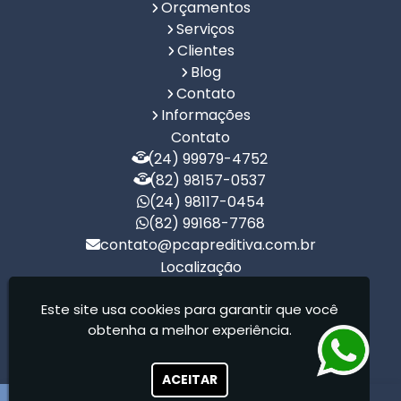
Orçamentos
Serviços
Clientes
Blog
Contato
Informações
Contato
(24) 99979-4752
(82) 98157-0537
(24) 98117-0454
(82) 99168-7768
contato@pcapreditiva.com.br
Localização
R. Bernardo Lopes, 410 - Centro - São
Miguel dos Campos / AL - CEP: 57240-044
Este site usa cookies para garantir que você
obtenha a melhor experiência.
PCA Preditiva - PCA Preditiva Em Manutenção
Preditiva Ltda
ACEITAR