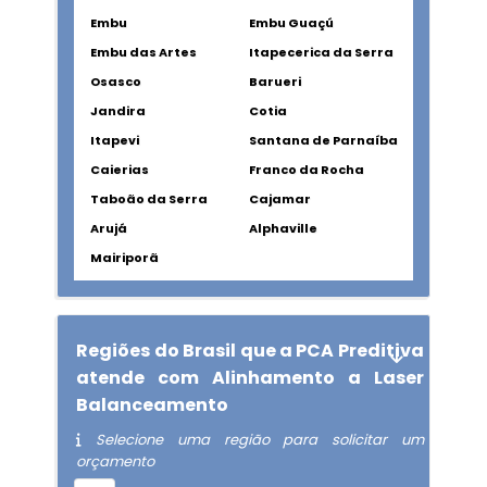
Embu
Embu Guaçú
Embu das Artes
Itapecerica da Serra
Osasco
Barueri
Jandira
Cotia
Itapevi
Santana de Parnaíba
Caierias
Franco da Rocha
Taboão da Serra
Cajamar
Arujá
Alphaville
Mairiporã
Regiões do Brasil que a PCA Preditiva
atende com Alinhamento a Laser
Balanceamento
Selecione uma região para solicitar um
orçamento