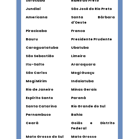
Sorocaba
Ribeirão Preto
Jundiaí
São José do Rio Preto
Americana
Santa Bárbara
d'Oeste
Piracicaba
Franca
Bauru
Presidente Prudente
Caraguatatuba
Ubatuba
São Sebastião
Limeira
Itu–Salto
Araraquara
São Carlos
Mogi Guaçu
Mogi Mirim
Indaiatuba
Rio de Janeiro
Minas Gerais
Espírito Santo
Paraná
Santa Catarina
Rio Grande do Sul
Pernambuco
Bahia
Ceará
Goiás e Distrito
Federal
Mato Grosso do Sul
Mato Grosso