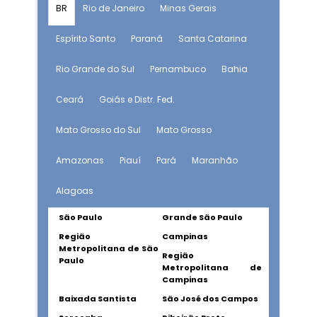
BR
Rio de Janeiro
Minas Gerais
Espírito Santo
Paraná
Santa Catarina
Rio Grande do Sul
Pernambuco
Bahia
Ceará
Goiás e Distr. Fed.
Mato Grosso do Sul
Mato Grosso
Amazonas
Piauí
Pará
Maranhão
Alagoas
São Paulo
Grande São Paulo
Região
Campinas
Metropolitana de São
Região
Paulo
Metropolitana de
Campinas
Baixada Santista
São José dos Campos