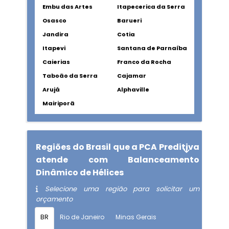
Embu das Artes
Itapecerica da Serra
Osasco
Barueri
Jandira
Cotia
Itapevi
Santana de Parnaíba
Caierias
Franco da Rocha
Taboão da Serra
Cajamar
Arujá
Alphaville
Mairiporã
Regiões do Brasil que a PCA Preditiva
atende com Balanceamento
Dinâmico de Hélices
Selecione uma região para solicitar um
orçamento
BR
Rio de Janeiro
Minas Gerais