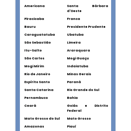
Americana
Santa Bárbara
d'Oeste
Piracicaba
Franca
Bauru
Presidente Prudente
Caraguatatuba
Ubatuba
São Sebastião
Limeira
Itu–Salto
Araraquara
São Carlos
Mogi Guaçu
Mogi Mirim
Indaiatuba
Rio de Janeiro
Minas Gerais
Espírito Santo
Paraná
Santa Catarina
Rio Grande do Sul
Pernambuco
Bahia
Ceará
Goiás e Distrito
Federal
Mato Grosso do Sul
Mato Grosso
Amazonas
Piauí