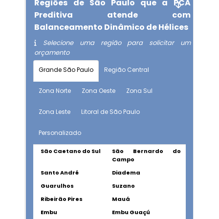
Regiões de São Paulo que a PCA
Preditiva atende com
Balanceamento Dinâmico de Hélices
Selecione uma região para solicitar um
orçamento
Grande São Paulo
Região Central
Zona Norte
Zona Oeste
Zona Sul
Zona Leste
Litoral de São Paulo
Personalizado
São Caetano do Sul
São Bernardo do
Campo
Santo André
Diadema
Guarulhos
Suzano
Ribeirão Pires
Mauá
Embu
Embu Guaçú