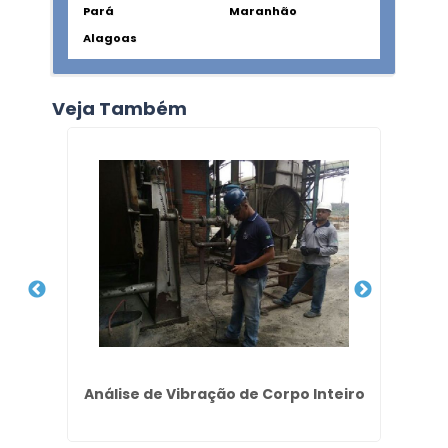
Pará
Maranhão
Alagoas
Veja Também
o
Análise de Vibração de Corpo Inteiro
La