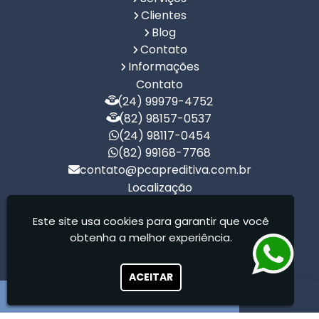
Clientes
Blog
Contato
Informações
Contato
(24) 99979-4752
(82) 98157-0537
(24) 98117-0454
(82) 99168-7768
contato@pcapreditiva.com.br
Localização
R. Bernardo Lopes, 410 - Centro - São
Este site usa cookies para garantir que você
Miguel dos Campos / AL - CEP: 57240-044
obtenha a melhor experiência.
PCA Preditiva - PCA Preditiva Em Manutenção
Preditiva Ltda
ACEITAR