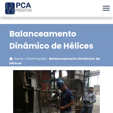
Balanceamento
Dinâmico de Hélices
Home
»
Informações
»
Balanceamento Dinâmico de
Hélices