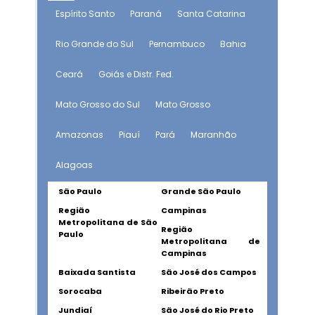
Espírito Santo
Paraná
Santa Catarina
Rio Grande do Sul
Pernambuco
Bahia
Ceará
Goiás e Distr. Fed.
Mato Grosso do Sul
Mato Grosso
Amazonas
Piauí
Pará
Maranhão
Alagoas
São Paulo
Grande São Paulo
Região
Campinas
Metropolitana de São
Região
Paulo
Metropolitana de
Campinas
Baixada Santista
São José dos Campos
Sorocaba
Ribeirão Preto
Jundiaí
São José do Rio Preto