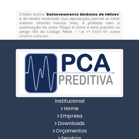
O texto acima "
Balanceamento Dinâmico de Hélices
"
é de direito reservado. Sua reprodução, parcial ou total,
mesmo citando nossos links, é proibida sem a
autorização do autor. Plágio é crime e está previsto no
artigo 184 do Código Penal. –
Lei n° 9.610-98 sobre
direitos autorais
.
Institucional
Home
Empresa
Downloads
Orçamentos
Serviços