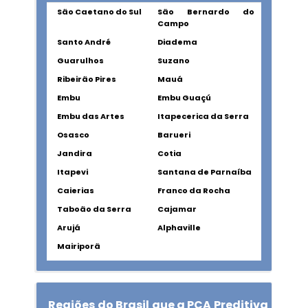
São Caetano do Sul
São Bernardo do
Campo
Santo André
Diadema
Guarulhos
Suzano
Ribeirão Pires
Mauá
Embu
Embu Guaçú
Embu das Artes
Itapecerica da Serra
Osasco
Barueri
Jandira
Cotia
Itapevi
Santana de Parnaíba
Caierias
Franco da Rocha
Taboão da Serra
Cajamar
Arujá
Alphaville
Mairiporã
Regiões do Brasil que a PCA Preditiva