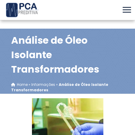
Análise de Óleo
Isolante
Transformadores
Home
»
Informações
»
Análise de Óleo Isolante
Transformadores