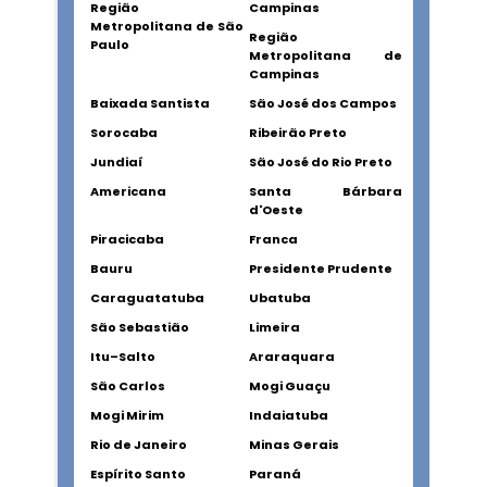
Região
Campinas
Metropolitana de São
Região
Paulo
Metropolitana de
Campinas
Baixada Santista
São José dos Campos
Sorocaba
Ribeirão Preto
Jundiaí
São José do Rio Preto
Americana
Santa Bárbara
d'Oeste
Piracicaba
Franca
Bauru
Presidente Prudente
Caraguatatuba
Ubatuba
São Sebastião
Limeira
Itu–Salto
Araraquara
São Carlos
Mogi Guaçu
Mogi Mirim
Indaiatuba
Rio de Janeiro
Minas Gerais
Espírito Santo
Paraná