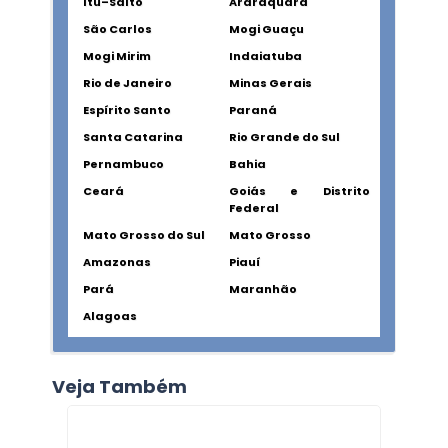
Itu–Salto
Araraquara
São Carlos
Mogi Guaçu
Mogi Mirim
Indaiatuba
Rio de Janeiro
Minas Gerais
Espírito Santo
Paraná
Santa Catarina
Rio Grande do Sul
Pernambuco
Bahia
Ceará
Goiás e Distrito
Federal
Mato Grosso do Sul
Mato Grosso
Amazonas
Piauí
Pará
Maranhão
Alagoas
Veja Também