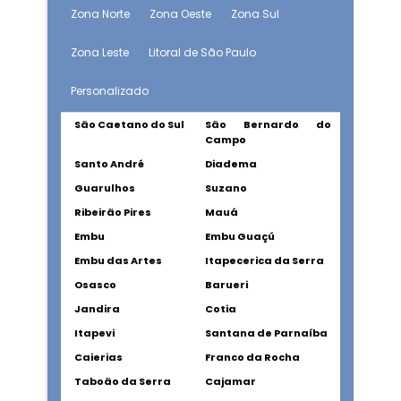
Zona Norte
Zona Oeste
Zona Sul
Zona Leste
Litoral de São Paulo
Personalizado
São Caetano do Sul
São Bernardo do
Campo
Santo André
Diadema
Guarulhos
Suzano
Ribeirão Pires
Mauá
Embu
Embu Guaçú
Embu das Artes
Itapecerica da Serra
Osasco
Barueri
Jandira
Cotia
Itapevi
Santana de Parnaíba
Caierias
Franco da Rocha
Taboão da Serra
Cajamar