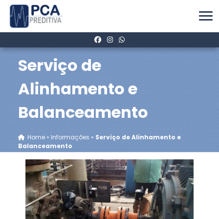
Serviço de
Alinhamento e
Balanceamento
Home
»
Informações
»
Serviço de Alinhamento e
Balanceamento