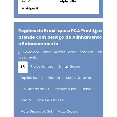
Arujá
Alphaville
Mairiporã
Regiões do Brasil que a PCA Preditiva
atende com Serviço de Alinhamento
e Balanceamento
Selecione uma região para solicitar um
orçamento
BR
Rio de Janeiro
Minas Gerais
Espírito Santo
Paraná
Santa Catarina
Rio Grande do Sul
Pernambuco
Bahia
Ceará
Goiás e Distr. Fed.
Mato Grosso do Sul
Mato Grosso