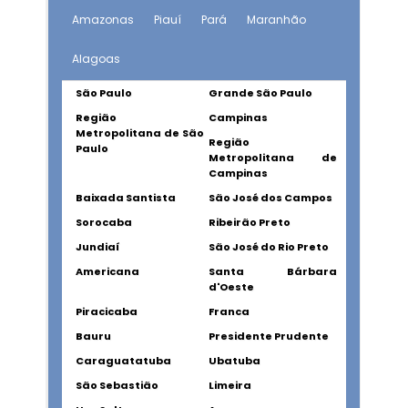
Amazonas
Piauí
Pará
Maranhão
Alagoas
São Paulo
Grande São Paulo
Região
Campinas
Metropolitana de São
Região
Paulo
Metropolitana de
Campinas
Baixada Santista
São José dos Campos
Sorocaba
Ribeirão Preto
Jundiaí
São José do Rio Preto
Americana
Santa Bárbara
d'Oeste
Piracicaba
Franca
Bauru
Presidente Prudente
Caraguatatuba
Ubatuba
São Sebastião
Limeira