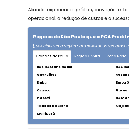
Aliando experiência prática, inovação e 
operacional, a redução de custos e o sucess
Regiões de São Paulo que a PCA Predi
Selecione uma região para solicitar um orçament
Grande São Paulo
Região Central
Zona Norte
São Caetano do Sul
São Be
Guarulhos
Suzan
Embu
Embu 
Osasco
Baruer
Itapevi
Santan
Taboão da Serra
Cajam
Mairiporã