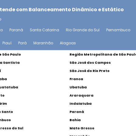
a atende com Balanceamento Dinâmico e Estático
o
to
Paraná
Santa Catarina
Rio Grande do Sul
Pernambuco
Piauí
Pará
Maranhão
Alagoas
 São Paulo
Região Metropolitana de São Paul
a Santista
São José dos Campos
í
São José do Rio Preto
caba
Franca
uatatuba
Ubatuba
lto
Araraquara
irim
Indaiatuba
o Santo
Paraná
mbuco
Bahia
rosso do Sul
Mato Grosso