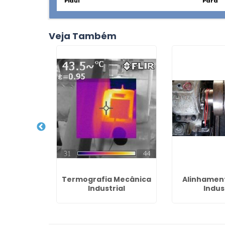
Piauí
Pará
Veja Também
 Química de
Termografia Mecânica
Alinhament
ficante
Industrial
Indus