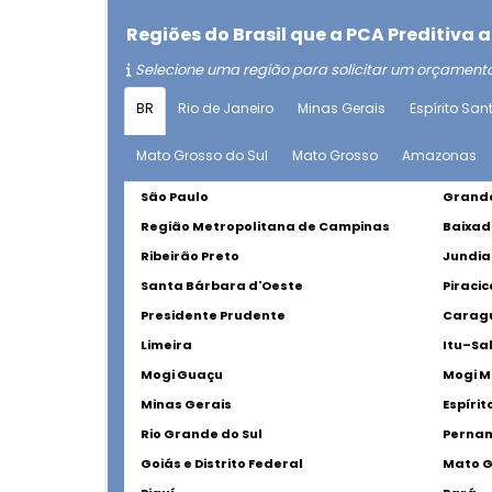
Regiões do Brasil que a PCA Preditiv
Selecione uma região para solicitar um orçament
BR
Rio de Janeiro
Minas Gerais
Espírito San
Mato Grosso do Sul
Mato Grosso
Amazonas
São Paulo
Grande
Região Metropolitana de Campinas
Baixad
Ribeirão Preto
Jundia
Santa Bárbara d'Oeste
Piraci
Presidente Prudente
Carag
Limeira
Itu–Sa
Mogi Guaçu
Mogi M
Minas Gerais
Espírit
Rio Grande do Sul
Perna
Goiás e Distrito Federal
Mato G