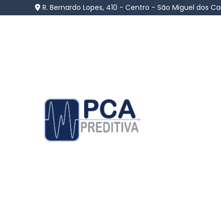
R. Bernardo Lopes, 410 - Centro - São Miguel dos C
Balanceamento Dinâm
Estático
Home
»
Informações
»
Balanceamento Dinâmico e Es
Quem busca por
balanceamento dinâmico
altamente especializada, com sólida ex
lubrificante e isolante. A atuação é pautada
garantindo resultados confiáveis e alinhados