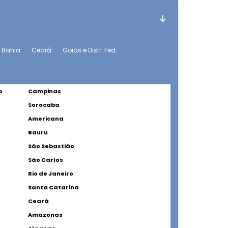
Bahia
Ceará
Goiás e Distr. Fed.
o
Campinas
Sorocaba
Americana
Bauru
São Sebastião
São Carlos
Rio de Janeiro
Santa Catarina
Ceará
Amazonas