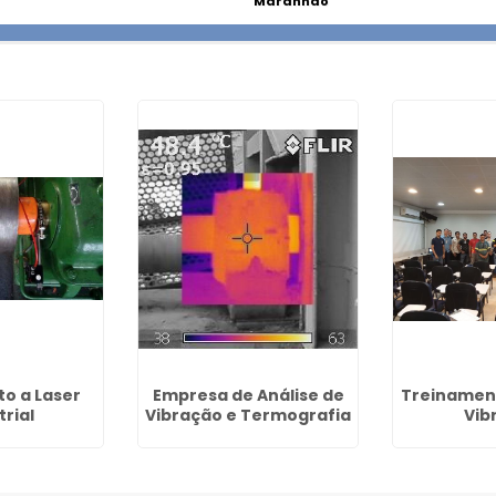
Maranhão
o a Laser
Empresa de Análise de
Treinament
trial
Vibração e Termografia
Vib