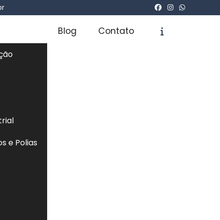
br
Blog
Contato
ação
icite um Orçamento
Chame no WhatsApp
rial
s e Polias
Informações