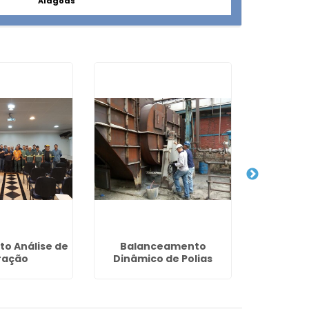
Alagoas
o Análise de
Balanceamento
Inspeção
ração
Dinâmico de Polias
em Siste