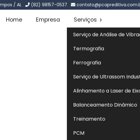
ampos / AL
(82) 98157-0537
contato@pcapreditiva.com.
Home
Empresa
Serviços
Serviço de Análise de Vibr
Termografia
ico e
Ferrografia
Sol
Serviço de Ultrassom Indust
Alinhamento a Laser de Eixo
tático
Balanceamento Dinâmico
 e estático
encontra na
PCA Preditiva
uma empresa
periência em análise de vibração e coleta de óleo
Treinamento
 pelo uso de tecnologias atualizadas e métodos precisos,
PCM
 às necessidades reais de cada cliente.